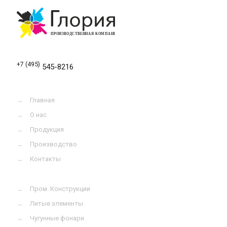
+7 (495)
545-8216
→
Главная
→
О нас
→
Продукция
→
Производство
→
Контакты
→
Пром. Конструкции
→
Литые элементы
→
Чугунные фонари